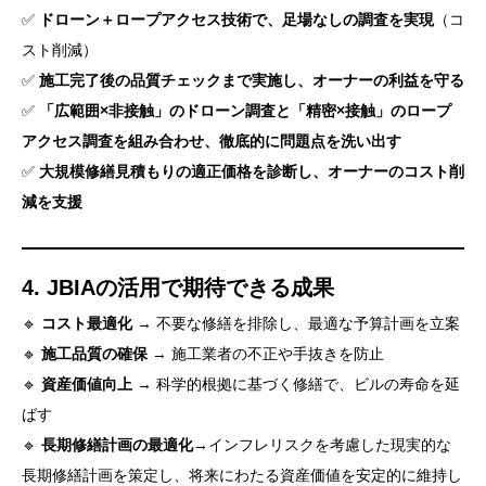
✅
ドローン＋ロープアクセス技術で、足場なしの調査を実現
（コ
スト削減）
✅
施工完了後の品質チェックまで実施し、オーナーの利益を守る
✅
「広範囲×非接触」のドローン調査と「精密×接触」のロープ
アクセス調査を組み合わせ、徹底的に問題点を洗い出す
✅
大規模修繕見積もりの適正価格を診断し、オーナーのコスト削
減を支援
4. JBIAの活用で期待できる成果
🔹
コスト最適化
→ 不要な修繕を排除し、最適な予算計画を立案
🔹
施工品質の確保
→ 施工業者の不正や手抜きを防止
🔹
資産価値向上
→ 科学的根拠に基づく修繕で、ビルの寿命を延
ばす
🔹
長期修繕計画の最適化
→インフレリスクを考慮した現実的な
長期修繕計画を策定し、将来にわたる資産価値を安定的に維持し