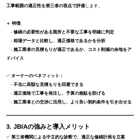
工事範囲の適正性を第三者の視点で評価
します。
🔹
特徴
-
修繕の必要性がある箇所と不要な工事を明確に判定
-
相場データと比較し、適正価格であるかを分析
-
施工業者の見積もりが適正であるか、コスト削減の余地をア
ドバイス
✅
オーナーのベネフィット：
-
不当に高額な見積もりを回避できる
-
適正価格で工事を発注し、予算の無駄を防げる
-
施工業者との交渉に活用し、より良い契約条件を引き出せる
3. JBIAの強みと導入メリット
✅
第三者機関による中立的な診断で、適正な修繕計画を立案