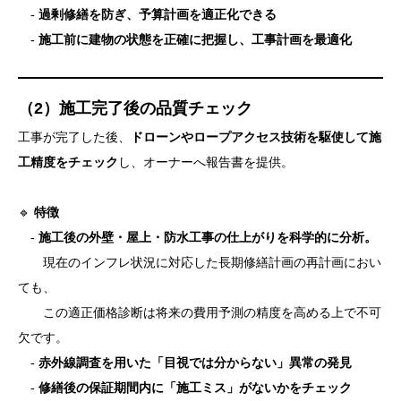
-
過剰修繕を防ぎ、予算計画を適正化できる
-
施工前に建物の状態を正確に把握し、工事計画を最適化
（2）施工完了後の品質チェック
工事が完了した後、
ドローンやロープアクセス技術を駆使して施
工精度をチェック
し、オーナーへ報告書を提供。
🔹
特徴
-
施工後の外壁・屋上・防水工事の仕上がりを科学的に分析。
現在のインフレ状況に対応した長期修繕計画の再計画におい
ても、
この適正価格診断は将来の費用予測の精度を高める上で不可
欠です。
-
赤外線調査を用いた「目視では分からない」異常の発見
-
修繕後の保証期間内に「施工ミス」がないかをチェック