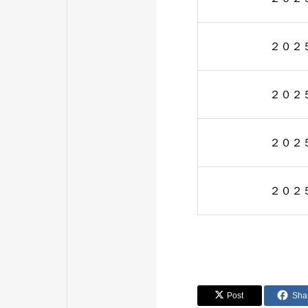
２０２
２０２
２０２
２０２
Post
Sha