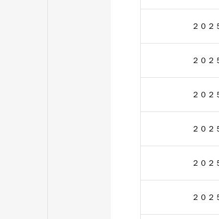
２０２
２０２
２０２
２０２
２０２
２０２