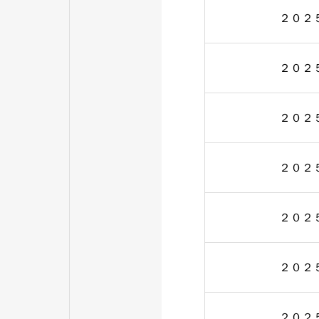
２０２
２０２
２０２
２０２
２０２
２０２
２０２